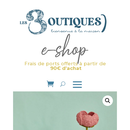
e-shop
Frais de ports offerts à partir de
90€ d’achat