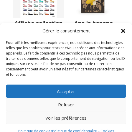
Affiche collection
Ana la banane
des voitures
Gérer le consentement
20,50
€
mythiques
Plus que 2 en stock
39,00
€
Pour offrir les meilleures expériences, nous utilisons des technologies
telles que les cookies pour stocker et/ou accéder aux informations des
Plus que 1 en stock
appareils. Le fait de consentir à ces technologies nous permettra de
traiter des données telles que le comportement de navigation ou les ID
uniques sur ce site. Le fait de ne pas consentir ou de retirer son
consentement peut avoir un effet négatif sur certaines caractéristiques
et fonctions.
Accepter
Refuser
Voir les préférences
Politique de cookies
Politique de confidentialité – Cookies