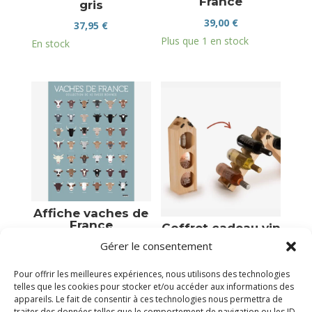
France
gris
39,00
€
37,95
€
Plus que 1 en stock
En stock
Affiche vaches de
France
Coffret cadeau vin
transformable en
Gérer le consentement
39,00
€
porte bouteille
Victime de son succès
30,00
€
Pour offrir les meilleures expériences, nous utilisons des technologies
telles que les cookies pour stocker et/ou accéder aux informations des
Plus que 1 en stock
appareils. Le fait de consentir à ces technologies nous permettra de
traiter des données telles que le comportement de navigation ou les ID