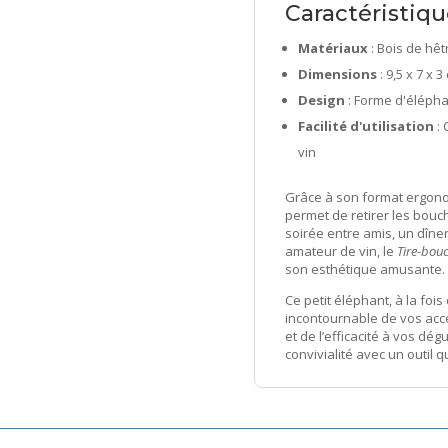
Caractéristiqu
Matériaux
: Bois de hêt
Dimensions
: 9,5 x 7 x 3
Design
: Forme d'éléphan
Facilité d'utilisation
: 
vin
Grâce à son format ergonom
permet de retirer les bouc
soirée entre amis, un dîne
amateur de vin, le
Tire-bou
son esthétique amusante.
Ce petit éléphant, à la fois
incontournable de vos acce
et de l’efficacité à vos dé
convivialité avec un outil qu