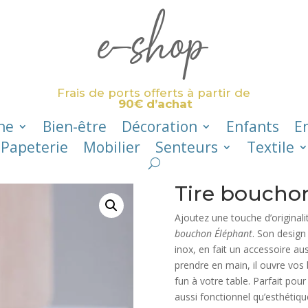
e-shop
Frais de ports offerts à partir de
90€ d’achat
ne
Bien-être
Décoration
Enfants
E
Papeterie
Mobilier
Senteurs
Textile
Tire boucho
Ajoutez une touche d’origina
bouchon Éléphant
. Son design
inox, en fait un accessoire auss
prendre en main, il ouvre vos 
fun à votre table. Parfait pou
aussi fonctionnel qu’esthétiqu