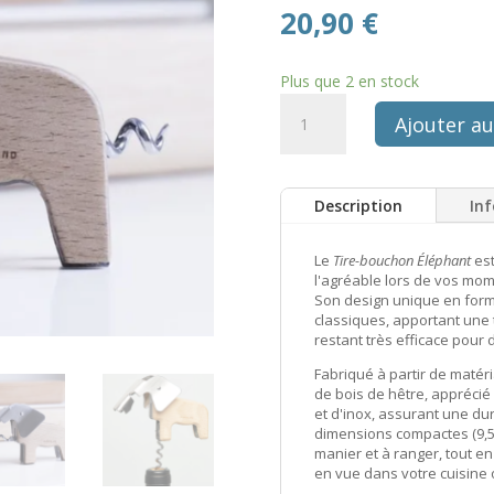
20,90
€
Plus que 2 en stock
quantité
Ajouter au
de
Tire
bouchon
Description
In
éléphant
Le
Tire-bouchon Éléphant
est
l'agréable lors de vos mom
Son design unique en form
classiques, apportant une 
restant très efficace pour 
Fabriqué à partir de matéri
de bois de hêtre, apprécié
et d'inox, assurant une dur
dimensions compactes (9,5 x
manier et à ranger, tout e
en vue dans votre cuisine 