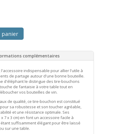
 panier
formations complémentaires
 l'accessoire indispensable pour allier l'utile à
ents de partage autour d'une bonne bouteille.
e d'éléphant le distingue des tire-bouchons
touche de fantaisie à votre table tout en
déboucher vos bouteilles de vin.
aux de qualité, ce tire-bouchon est constitué
 pour sa robustesse et son toucher agréable,
abilité et une résistance optimale. Ses
 7 x 3 cm) en font un accessoire facile à
n étant suffisamment élégant pour être laissé
ou sur une table.