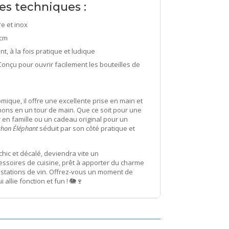
es techniques :
re et inox
 cm
t, à la fois pratique et ludique
Conçu pour ouvrir facilement les bouteilles de
ique, il offre une excellente prise en main et
hons en un tour de main. Que ce soit pour une
r en famille ou un cadeau original pour un
chon Éléphant
séduit par son côté pratique et
 chic et décalé, deviendra vite un
ssoires de cuisine, prêt à apporter du charme
gustations de vin. Offrez-vous un moment de
i allie fonction et fun ! 🐘🍷