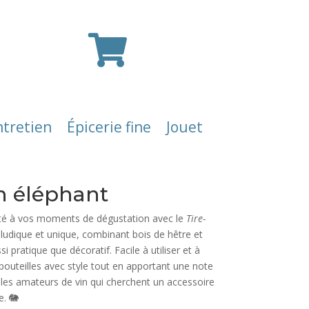

ntretien
Épicerie fine
Jouet
n éléphant
lité à vos moments de dégustation avec le
Tire-
 ludique et unique, combinant bois de hêtre et
i pratique que décoratif. Facile à utiliser et à
bouteilles avec style tout en apportant une note
r les amateurs de vin qui cherchent un accessoire
e. 🐘