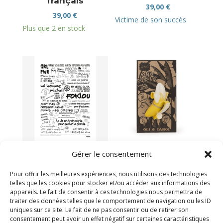
français
39,00
€
39,00
€
Victime de son succès
Plus que 2 en stock
Affiche graffitis de
Ana la banane
Gérer le consentement
toilette
20,50
€
39,00
€
Pour offrir les meilleures expériences, nous utilisons des technologies
Plus que 2 en stock
telles que les cookies pour stocker et/ou accéder aux informations des
Victime de son succès
appareils. Le fait de consentir à ces technologies nous permettra de
traiter des données telles que le comportement de navigation ou les ID
uniques sur ce site. Le fait de ne pas consentir ou de retirer son
consentement peut avoir un effet négatif sur certaines caractéristiques