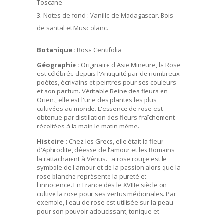
Toscane
Notes de fond : Vanille de Madagascar, Bois
de santal et Musc blanc.
Botanique :
Rosa Centifolia
Géographie :
Originaire d'Asie Mineure, la Rose
est célébrée depuis l'Antiquité par de nombreux
poètes, écrivains et peintres pour ses couleurs
et son parfum. Véritable Reine des fleurs en
Orient, elle est l'une des plantes les plus
cultivées au monde. L'essence de rose est
obtenue par distillation des fleurs fraîchement
récoltées à la main le matin même.
Histoire :
Chez les Grecs, elle était la fleur
d'Aphrodite, déesse de l'amour et les Romains
la rattachaient à Vénus. La rose rouge est le
symbole de l'amour et de la passion alors que la
rose blanche représente la pureté et
l'innocence. En France dès le XVIIIe siècle on
cultive la rose pour ses vertus médicinales. Par
exemple, l'eau de rose est utilisée sur la peau
pour son pouvoir adoucissant, tonique et