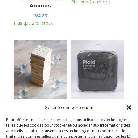
Plus que 2 en stock
Ananas
18,90
€
Plus que 2 en stock
Jeu à boire la tour
Plaid à manche
Gérer le consentement
infernale
gris
19,95
€
37,95
€
Pour offrir les meilleures expériences, nous utilisons des technologies
telles que les cookies pour stocker et/ou accéder aux informations des
Victime de son succès
En stock
appareils. Le fait de consentir à ces technologies nous permettra de
traiter des données telles que le comportement de navigation ou les ID