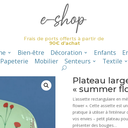
e-shop
Frais de ports offerts à partir de
90€ d’achat
ne
Bien-être
Décoration
Enfants
E
Papeterie
Mobilier
Senteurs
Textile
Plateau lar
« summer fl
L’assiette rectangulaire en m
flower ». Cette assiette est 
pratique à utiliser à l’intérieu
vos envies – petit plateau pou
présenter des bougies…