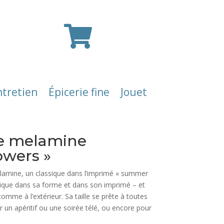

ntretien
Épicerie fine
Jouet
ge melamine
owers »
élamine, un classique dans l’imprimé « summer
unique dans sa forme et dans son imprimé – et
r comme à l’extérieur. Sa taille se prête à toutes
r un apéritif ou une soirée télé, ou encore pour