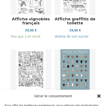
Affiche vignobles
Affiche graffitis de
français
toilette
39,00
€
39,00
€
Plus que 2 en stock
Victime de son succès
Affiche douce
Affiche vaches de
Gérer le consentement
France
France
39,00
€
39,00
€
Pour offrir les meilleures expériences, nous utilisons des technologies