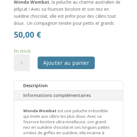
Wonda Wombat
, la peluche au charme australien de
Jellycat !
Avec sa fourrure bicolore et son nez en
suédine chocolat, elle est prête pour des câlins tout
doux
. Un compagnon tendre pour petits et grands
50,00
€
En stock
quantité
Ajouter au panier
de
Peluche
Wonda
Description
Wombat
brun
Informations complémentaires
Jellycat
Wonda Wombat
est une peluche irrésistible
qui invite aux câlins les plus doux.
Avec sa
fourrure bicolore ultra-moelleuse, son grand
nez en suédine chocolat et ses longues pattes
ornées de griffes en suédine, elle incarne à