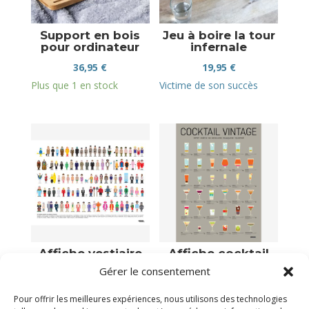
Support en bois
Jeu à boire la tour
pour ordinateur
infernale
36,95
€
19,95
€
Plus que 1 en stock
Victime de son succès
Affiche vestiaire
Affiche cocktail
des célèbres films
vintage
Gérer le consentement
comiques français
39,00
€
39,00
€
Pour offrir les meilleures expériences, nous utilisons des technologies
Victime de son succès