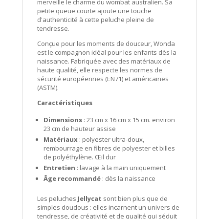
merveille le charme du wombat australien.
Sa
petite queue courte ajoute une touche
d'authenticité à cette peluche pleine de
tendresse.
Conçue pour les moments de douceur, Wonda
est le compagnon idéal pour les enfants dès la
naissance.
Fabriquée avec des matériaux de
haute qualité, elle respecte les normes de
sécurité européennes (EN71) et américaines
(ASTM).
Caractéristiques
Dimensions
: 23 cm x 16 cm x 15 cm.
environ
23 cm de hauteur assise
Matériaux
:
polyester ultra-doux,
rembourrage en fibres de polyester et billes
de polyéthylène. Œil dur
Entretien
:
lavage à la main uniquement
Âge recomm
andé
:
dès la naissance
Les peluches
Jellycat
sont bien plus que de
simples doudous : elles incarnent un univers de
tendresse, de créativité et de qualité qui séduit