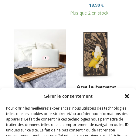
18,90
€
Plus que 2 en stock
Ana la banane
Support en bois
Gérer le consentement
20,50
€
pour ordinateur
Plus que 2 en stock
36,95
€
Pour offrir les meilleures expériences, nous utilisons des technologies
telles que les cookies pour stocker et/ou accéder aux informations des
Plus que 1 en stock
appareils. Le fait de consentir à ces technologies nous permettra de
traiter des données telles que le comportement de navigation ou les ID
uniques sur ce site. Le fait de ne pas consentir ou de retirer son
consentement peut avoir un effet négatif sur certaines caractéristiques