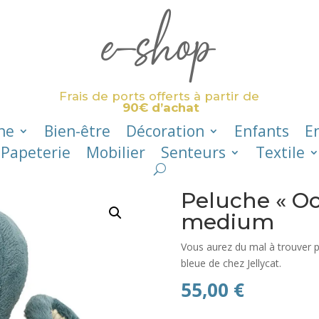
e-shop
Frais de ports offerts à partir de
90€ d’achat
ne
Bien-être
Décoration
Enfants
E
Papeterie
Mobilier
Senteurs
Textile
Peluche « Oc
medium
Vous aurez du mal à trouver p
bleue de chez Jellycat.
55,00
€