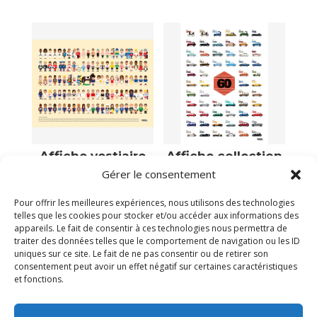
Affiche vestiaire
Affiche collection
sportifs français
des voitures
Gérer le consentement
mythiques
39,00
€
39,00
€
Pour offrir les meilleures expériences, nous utilisons des technologies
Victime de son succès
telles que les cookies pour stocker et/ou accéder aux informations des
Plus que 1 en stock
appareils. Le fait de consentir à ces technologies nous permettra de
traiter des données telles que le comportement de navigation ou les ID
uniques sur ce site. Le fait de ne pas consentir ou de retirer son
consentement peut avoir un effet négatif sur certaines caractéristiques
et fonctions.