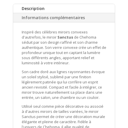
convexe
Description
Santus
doré
Informations complémentaires
Chehoma
PM
Inspiré des célèbres miroirs convexes
d'autrefois, le miroir
Sanctus
de Chehoma
séduit par son design raffiné et son charme
authentique. Son verre convexe crée un effet de
profondeur unique tout en captant la lumière
sous différents angles, apportant relief et
luminosité à votre intérieur.
Son cadre doré aux lignes rayonnantes évoque
un soleil stylisé, sublimé par une finition
légèrement patinée qui lui confère un esprit
ancien revisité. Compact et facile à intégrer, ce
miroir trouve naturellement sa place dans une
entrée, un salon, une chambre ou un couloir.
Utilisé seul comme pièce décorative ou associé
à d'autres miroirs de tailles variées, le miroir
Sanctus permet de créer une décoration murale
élégante et pleine de caractère. Fidèle à
l'univers de Chehoma, il allie qualité de