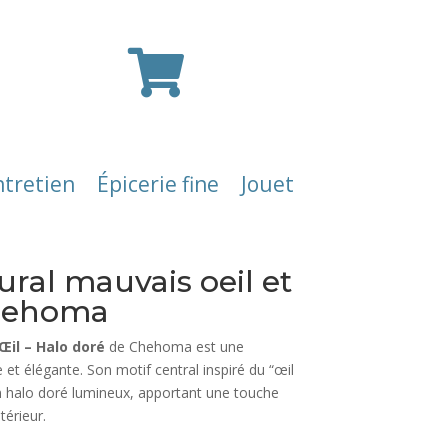

ntretien
Épicerie fine
Jouet
ral mauvais oeil et
Chehoma
Œil – Halo doré
de Chehoma est une
et élégante. Son motif central inspiré du “œil
n halo doré lumineux, apportant une touche
térieur.