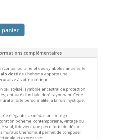
 panier
formations complémentaires
ion contemporaine et des symboles anciens, le
Halo doré
de Chehoma apporte une
corative à votre intérieur.
 œil stylisé, symbole ancestral de protection
ves, entouré d’un halo doré rayonnant. Cette
ural à forte personnalité, à la fois mystique,
orée élégante, ce médaillon s’intègre
coration bohème, contemporaine, vintage ou
llé seul, il devient une pièce forte du décor.
nts muraux Chehoma, il permet de composer
riginale et expressive.