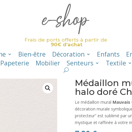
e-shop
Frais de ports offerts à partir de
90€ d’achat
ne
Bien-être
Décoration
Enfants
E
Papeterie
Mobilier
Senteurs
Textile
Médaillon mu
halo doré 
Le médaillon mural
Mauvais 
décoration murale symbolique 
protecteur” est sublimé par u
mystique et raffinée à votre in