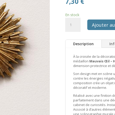
7,30
€
En stock
quantité
Ajouter au
de
Médaillon
mural
Description
In
mauvais
oeil
et
À la croisée de la décorat
médaillon
Mauvais Œil – 
halo
dimension protectrice et dé
doré
Chehoma
Son design met en scène un
contre les énergies négati
composition crée un objet m
décoratif et moderne.
Réalisé avec une finition d
parfaitement dans une dé
cabinet de curiosités. Insta
Associé à d’autres éléme
une scénographie murale o