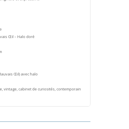
e
ais Œil – Halo doré
m
Mauvais Œil) avec halo
 vintage, cabinet de curiosités, contemporain