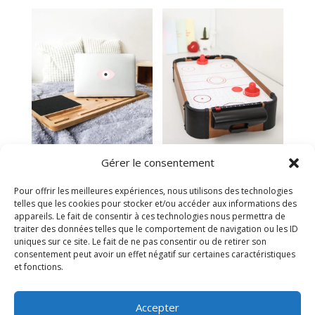
Support en bois
Mini jeu de hockey
Gérer le consentement
pour ordinateur
34,95
€
36,95
€
Pour offrir les meilleures expériences, nous utilisons des technologies
Victime de son succès
telles que les cookies pour stocker et/ou accéder aux informations des
Plus que 1 en stock
appareils. Le fait de consentir à ces technologies nous permettra de
traiter des données telles que le comportement de navigation ou les ID
uniques sur ce site. Le fait de ne pas consentir ou de retirer son
consentement peut avoir un effet négatif sur certaines caractéristiques
et fonctions.
Accepter