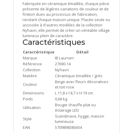
Fabriquée en céramique émaillée, chaque pièce
présente de légères variations de couleur et de
finition dues au processus de fabrication,
rendant chaque maison unique. Placée seule ou
associée à d'autres modèles de la collection
Nyhavn, elle permet de créer un véritable village
lumineux plein de caractère.
Caractéristiques
Caractéristique
Détail
Marque
IB Laursen
Référence
27690-14
Collection
Nyhavn
Matière
Céramique émaillée / grès
Beige avec fleurs décoratives
Couleur
et toit rose
Dimensions
L 11,8 x l 8,7 x H 19 cm
Poids
0,66 kg
Bougie chauffe-plat ou
Utilisation
éclairage LED
Scandinave, hygge, maison
Style
lumineuse
EAN
5709898380434