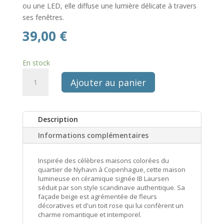
ou une LED, elle diffuse une lumière délicate à travers
ses fenêtres.
39,00
€
En stock
quantité
Ajouter au panier
de
Maison
photophore
Description
scandinave
en
Informations complémentaires
ceramique
Ib
Inspirée des célèbres maisons colorées du
Laursen
quartier de Nyhavn à Copenhague, cette maison
-
lumineuse en céramique signée IB Laursen
séduit par son style scandinave authentique. Sa
toit
façade beige est agrémentée de fleurs
rose
décoratives et d'un toit rose qui lui confèrent un
facade
charme romantique et intemporel.
fleurie