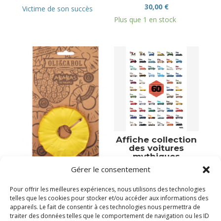
30,00
€
Victime de son succès
Plus que 1 en stock
Affiche collection
des voitures
mythiques
Gérer le consentement
39,00
€
Ananas
Plus que 1 en stock
18,90
€
Pour offrir les meilleures expériences, nous utilisons des technologies
telles que les cookies pour stocker et/ou accéder aux informations des
Plus que 2 en stock
appareils. Le fait de consentir à ces technologies nous permettra de
traiter des données telles que le comportement de navigation ou les ID