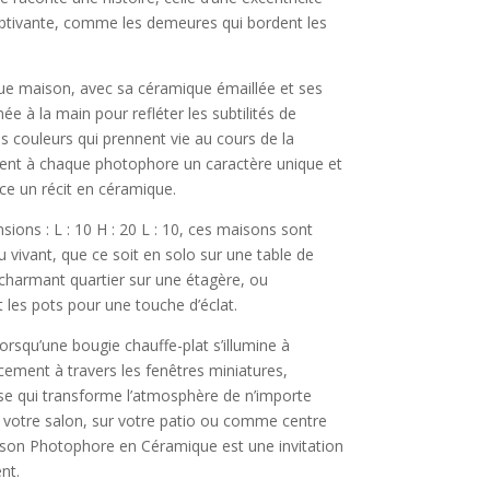
aptivante, comme les demeures qui bordent les
e maison, avec sa céramique émaillée et ses
ée à la main pour refléter les subtilités de
 des couleurs qui prennent vie au cours de la
rent à chaque photophore un caractère unique et
èce un récit en céramique.
ions : L : 10 H : 20 L : 10, ces maisons sont
u vivant, que ce soit en solo sur une table de
 charmant quartier sur une étagère, ou
t les pots pour une touche d’éclat.
rsqu’une bougie chauffe-plat s’illumine à
doucement à travers les fenêtres miniatures,
se qui transforme l’atmosphère de n’importe
 votre salon, sur votre patio ou comme centre
Maison Photophore en Céramique est une invitation
nt.