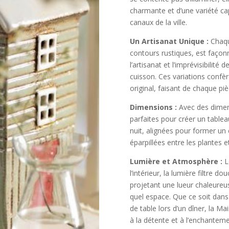
charmante et d’une variété c
canaux de la ville.
Un Artisanat Unique :
Chaqu
contours rustiques, est façonn
l’artisanat et l’imprévisibilité
cuisson. Ces variations confè
original, faisant de chaque pi
Dimensions :
Avec des dimens
parfaites pour créer un tablea
nuit, alignées pour former un
éparpillées entre les plantes e
Lumière et Atmosphère :
Lo
l’intérieur, la lumière filtre 
projetant une lueur chaleureu
quel espace. Que ce soit dans
de table lors d’un dîner, la 
à la détente et à l’enchanteme