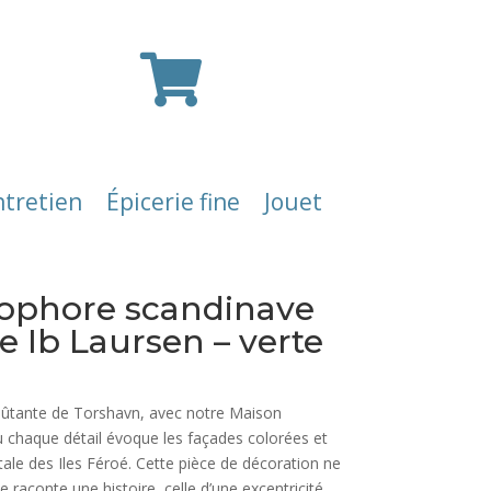

ntretien
Épicerie fine
Jouet
ophore scandinave
 Ib Laursen – verte
ûtante de Torshavn, avec notre Maison
chaque détail évoque les façades colorées et
pitale des Iles Féroé. Cette pièce de décoration ne
le raconte une histoire, celle d’une excentricité