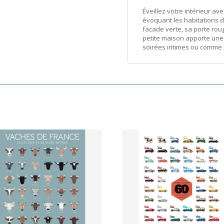
ceramique
Éveillez votre intérieur a
évoquant les habitations de
Ib
facade verte, sa porte roug
Laursen
petite maison apporte une 
-
soirées intimes ou comme p
verte
porte
rouge