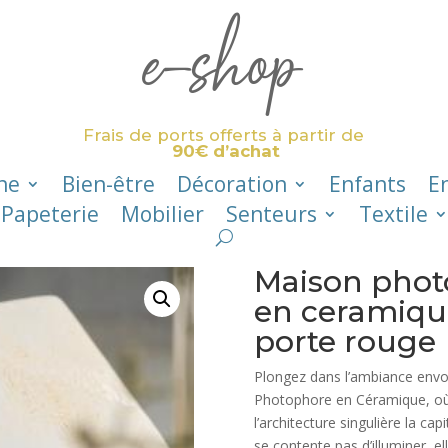
e-shop
Frais de ports offerts à partir de
90€ d’achat
ne
Bien-être
Décoration
Enfants
E
Papeterie
Mobilier
Senteurs
Textile
Maison phot
en ceramique
porte rouge
Plongez dans l’ambiance envo
Photophore en Céramique, où 
l’architecture singulière la ca
se contente pas d’illuminer, el