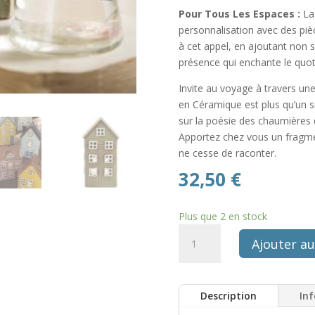
Pour Tous Les Espaces :
La 
personnalisation avec des pi
à cet appel, en ajoutant non
présence qui enchante le quot
Invite au voyage à travers u
en Céramique est plus qu’un si
sur la poésie des chaumières d
Apportez chez vous un fragme
ne cesse de raconter.
32,50
€
Plus que 2 en stock
quantité
Ajouter au
de
Maison
photophore
Description
In
scandinave
en