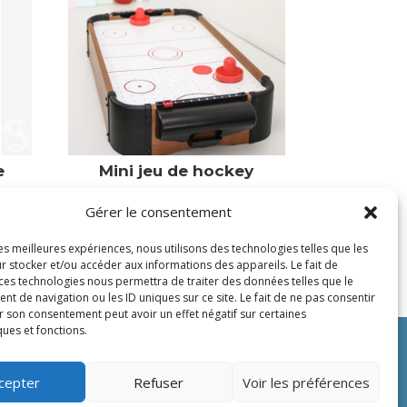
e
Mini jeu de hockey
34,95
€
Gérer le consentement
Victime de son succès
les meilleures expériences, nous utilisons des technologies telles que les
r stocker et/ou accéder aux informations des appareils. Le fait de
 ces technologies nous permettra de traiter des données telles que le
 de navigation ou les ID uniques sur ce site. Le fait de ne pas consentir
r son consentement peut avoir un effet négatif sur certaines
ques et fonctions.
ique de confidentialité
Eshop
Mentions légales
cepter
Refuser
Voir les préférences
CGV
Contact