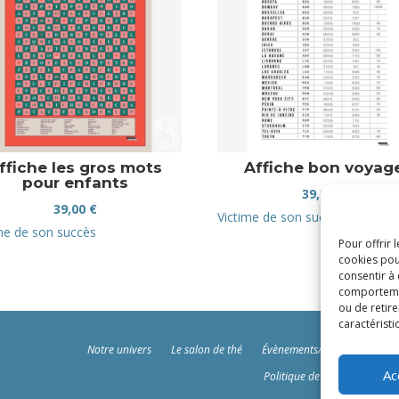
ffiche les gros mots
Affiche bon voyag
pour enfants
39,00
€
39,00
€
Victime de son succès
me de son succès
Pour offrir 
cookies pou
consentir à
comportement
ou de retire
caractéristi
Notre univers
Le salon de thé
Évènements/Ateliers
Polit
Ac
Politique de cookies (UE)