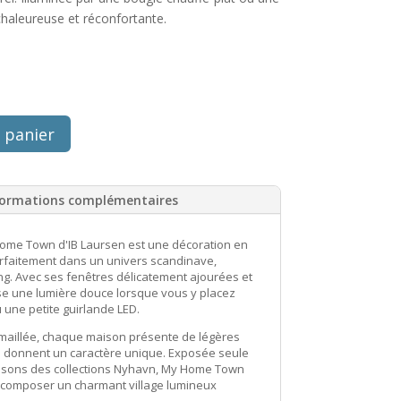
haleureuse et réconfortante.
 panier
formations complémentaires
ome Town d'IB Laursen est une décoration en
arfaitement dans un univers scandinave,
g. Avec ses fenêtres délicatement ajourées et
use une lumière douce lorsque vous y placez
 une petite guirlande LED.
aillée, chaque maison présente de légères
lui donnent un caractère unique. Exposée seule
isons des collections Nyhavn, My Home Town
e composer un charmant village lumineux