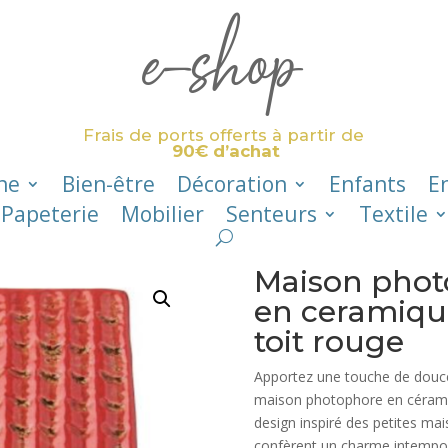
e-shop
Frais de ports offerts à partir de
90€ d’achat
ne
Bien-être
Décoration
Enfants
E
Papeterie
Mobilier
Senteurs
Textile
Maison phot
en ceramique
toit rouge
Apportez une touche de douceur
maison photophore en cérami
design inspiré des petites mai
confèrent un charme intempore