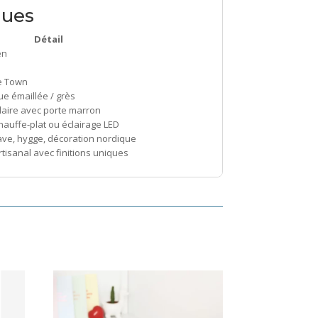
ques
Détail
en
 Town
e émaillée / grès
laire avec porte marron
hauffe-plat ou éclairage LED
ve, hygge, décoration nordique
tisanal avec finitions uniques