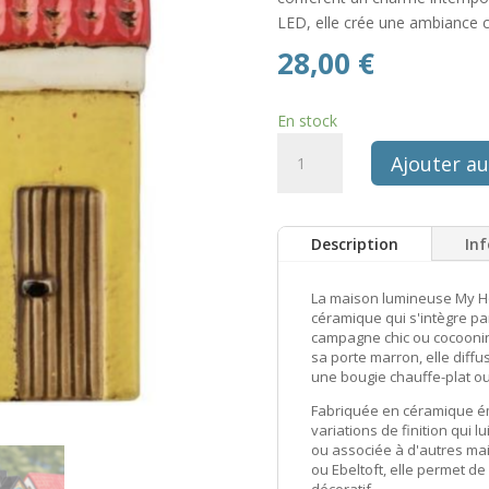
LED, elle crée une ambiance c
28,00
€
En stock
quantité
Ajouter au
de
Maison
photophore
Description
In
scandinave
en
ceramique
La maison lumineuse My H
céramique qui s'intègre p
Ib
campagne chic ou cocoonin
Laursen
sa porte marron, elle diff
-
une bougie chauffe-plat ou
jaune
Fabriquée en céramique ém
toit
variations de finition qui 
rouge
ou associée à d'autres ma
ou Ebeltoft, elle permet d
décoratif.