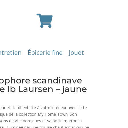

ntretien
Épicerie fine
Jouet
ophore scandinave
 Ib Laursen – jaune
 et d’authenticité à votre intérieur avec cette
que de la collection My Home Town. Son
sons de ville nordiques et sa porte marron lui
l. Illuminée par une bougie chauffe-plat ou une