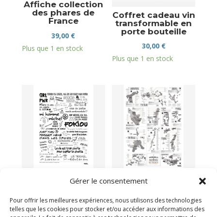
Affiche collection
des phares de
Coffret cadeau vin
France
transformable en
porte bouteille
39,00
€
30,00
€
Plus que 1 en stock
Plus que 1 en stock
Affiche graffitis de
Affiche vignobles
Gérer le consentement
toilette
français
39,00
€
39,00
€
Pour offrir les meilleures expériences, nous utilisons des technologies
telles que les cookies pour stocker et/ou accéder aux informations des
Victime de son succès
Plus que 2 en stock