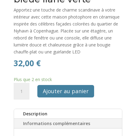
Apportez une touche de charme scandinave à votre
intérieur avec cette maison photophore en céramique
inspirée des célèbres façades colorées du quartier de
Nyhavn à Copenhague. Placée sur une étagère, un
rebord de fenêtre ou une console, elle diffuse une
lumière douce et chaleureuse grâce à une bougie
chauffe-plat ou une guirlande LED
32,00
€
Plus que 2 en stock
quantité
Ajouter au panier
de
Maison
photophore
Description
scandinave
en
Informations complémentaires
ceramique
Ib