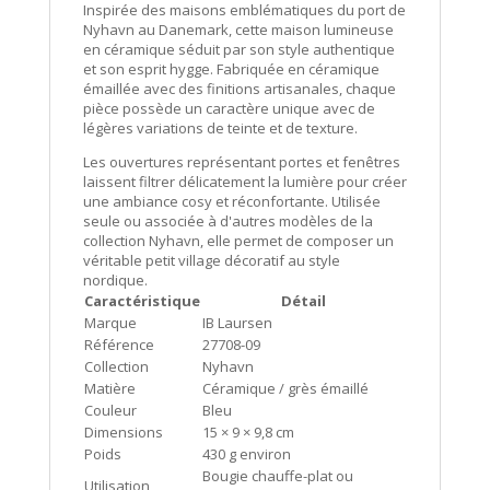
Inspirée des maisons emblématiques du port de
Laursen
Nyhavn au Danemark, cette maison lumineuse
-
en céramique séduit par son style authentique
et son esprit hygge. Fabriquée en céramique
bleue
émaillée avec des finitions artisanales, chaque
liane
pièce possède un caractère unique avec de
verte
légères variations de teinte et de texture.
Les ouvertures représentant portes et fenêtres
laissent filtrer délicatement la lumière pour créer
une ambiance cosy et réconfortante. Utilisée
seule ou associée à d'autres modèles de la
collection Nyhavn, elle permet de composer un
véritable petit village décoratif au style
nordique.
Caractéristique
Détail
Marque
IB Laursen
Référence
27708-09
Collection
Nyhavn
Matière
Céramique / grès émaillé
Couleur
Bleu
Dimensions
15 × 9 × 9,8 cm
Poids
430 g environ
Bougie chauffe-plat ou
Utilisation