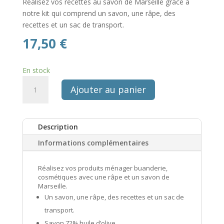
Réalisez vos recettes au savon de Marseille grâce à
notre kit qui comprend un savon, une râpe, des
recettes et un sac de transport.
17,50
€
En stock
quantité
Ajouter au panier
de
Kit
de
Description
recettes
du
Informations complémentaires
savon
de
Réalisez vos produits ménager buanderie,
Marseille
cosmétiques avec une râpe et un savon de
Marseille.
Un savon, une râpe, des recettes et un sac de
transport.
Savon 72% huile d’olive.