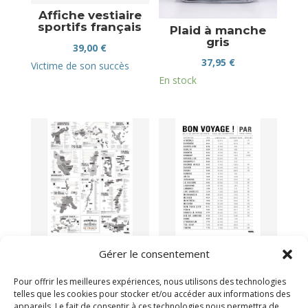
Affiche vestiaire
sportifs français
Plaid à manche
gris
39,00
€
37,95
€
Victime de son succès
En stock
Affiche vignobles
Affiche bon
Gérer le consentement
français
voyage
39,00
€
39,00
€
Pour offrir les meilleures expériences, nous utilisons des technologies
telles que les cookies pour stocker et/ou accéder aux informations des
Plus que 2 en stock
Victime de son succès
appareils. Le fait de consentir à ces technologies nous permettra de