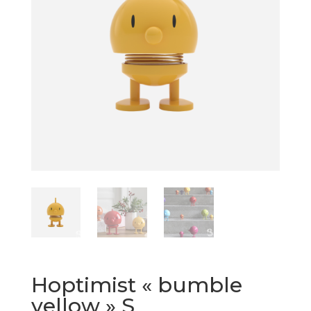
Hoptimist « bumble
yellow » S