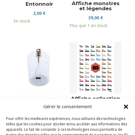
Affiche monstres
Entonnoir
et légendes
2,00
€
39,00
€
En stock
Plus que 1 en stock
Affiche collection
Lampe à huile
des voitures
cylindre L laiton
Gérer le consentement
mythiques
32,00
€
39,00
€
Pour offrir les meilleures expériences, nous utilisons des technologies
En stock
telles que les cookies pour stocker et/ou accéder aux informations des
Plus que 1 en stock
appareils. Le fait de consentir à ces technologies nous permettra de
traiter des données telles que le comportement de navigation ou les ID