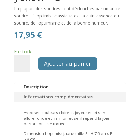
La plupart des sourires sont déclenchés par un autre
sourire. L’Hoptimist classique est la quintessence du
sourire, de l’optimisme et de la bonne humeur.
17,95
€
En stock
quantité
Ajouter au panier
de
Hoptimist
"bumble
Description
yellow"
S
Informations complémentaires
Avec ses couleurs claire et joyeuses et son
allure ronde et harmonieuse, il répand la joie
partout où il se trouve.
Dimension hoptimist jaune taille S : H 7,6 cm x P
5,8 cm