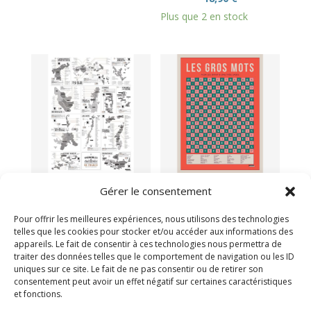
Plus que 2 en stock
Affiche vignobles
Affiche les gros
Gérer le consentement
français
mots pour enfants
39,00
€
39,00
€
Pour offrir les meilleures expériences, nous utilisons des technologies
telles que les cookies pour stocker et/ou accéder aux informations des
Plus que 2 en stock
Victime de son succès
appareils. Le fait de consentir à ces technologies nous permettra de
traiter des données telles que le comportement de navigation ou les ID
uniques sur ce site. Le fait de ne pas consentir ou de retirer son
consentement peut avoir un effet négatif sur certaines caractéristiques
et fonctions.