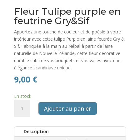
Fleur Tulipe purple en
feutrine Gry&Sif
Apportez une touche de couleur et de poésie à votre
intérieur avec cette tulipe Purple en laine feutrée Gry &
Sif. Fabriquée à la main au Népal à partir de laine
naturelle de Nouvelle-Zélande, cette fleur décorative
durable sublime vos bouquets et vos vases avec une
élégance scandinave unique.
9,00
€
En stock
quantité
Ajouter au panier
de
Fleur
Tulipe
Description
purple
en