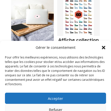
Affiche collection
des voitures
Support en bois
Gérer le consentement
mythiques
pour ordinateur
39,00
€
36,95
€
Pour offrir les meilleures expériences, nous utilisons des technologies
telles que les cookies pour stocker et/ou accéder aux informations des
Plus que 1 en stock
Plus que 1 en stock
appareils. Le fait de consentir à ces technologies nous permettra de
traiter des données telles que le comportement de navigation ou les ID
uniques sur ce site. Le fait de ne pas consentir ou de retirer son
consentement peut avoir un effet négatif sur certaines caractéristiques
et fonctions.
Accepter
Refuser