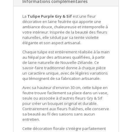
Informations complémentaires
feutrine
Gry&Sif
La
Tulipe Purple Gry & Sif
est une fleur
décorative en laine feutrée qui apporte une
ambiance douce, chaleureuse et intemporelle à
votre intérieur. Inspirée de la beauté des fleurs
naturelles, elle séduit par sa teinte violette
élégante et son aspect artisanal.
Chaque tulipe est entièrement réalisée à la main
au Népal par des artisanes qualifiées, à partir
de laine naturelle de Nouvelle-Zélande. Ce
savoir-faire traditionnel donne à chaque pièce
un caractère unique, avec de légères variations
qui témoignent de sa fabrication artisanale.
Avec sa hauteur d'environ 30 cm, cette tulipe en
feutre trouve facilement sa place dans un vase,
seule ou associée à d'autres fleurs Gry & Sif
pour créer un bouquet original et durable.
Contrairement aux fleurs fraîches, elle conserve
sa beauté au fil des saisons sans aucun
entretien.
Cette décoration florale s'intègre parfaitement