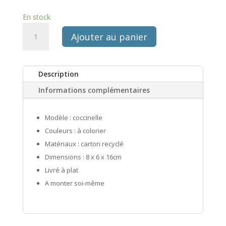
En stock
quantité
Ajouter au panier
de
Diy
Lady
Description
Beetle
3D
Informations complémentaires
Modèle : coccinelle
Couleurs : à colorier
Matériaux : carton recyclé
Dimensions : 8 x 6 x 16cm
Livré à plat
A monter soi-même