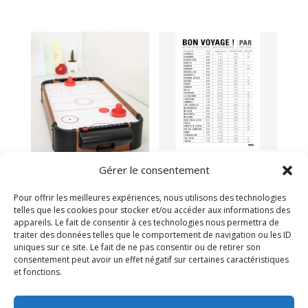
Affiche bon
Gérer le consentement
voyage
Mini jeu de hockey
39,00
€
34,95
€
Pour offrir les meilleures expériences, nous utilisons des technologies
telles que les cookies pour stocker et/ou accéder aux informations des
Victime de son succès
Victime de son succès
appareils. Le fait de consentir à ces technologies nous permettra de
traiter des données telles que le comportement de navigation ou les ID
uniques sur ce site. Le fait de ne pas consentir ou de retirer son
consentement peut avoir un effet négatif sur certaines caractéristiques
et fonctions.