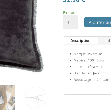
En stock
quantité
Ajouter au
de
Coussin
uni
Description
In
fara
ombre
45x45
Marque : Vivaraise
Matière : 100% Coton
Entretien : à la main
Blanchiment Javel : non
Repassage : 110° maxi