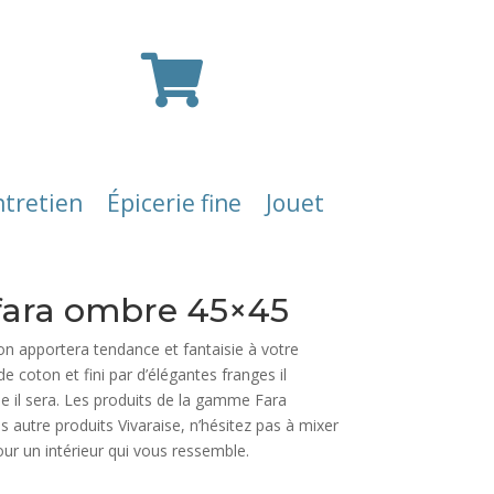

ntretien
Épicerie fine
Jouet
 fara ombre 45×45
n apportera tendance et fantaisie à votre
e coton et fini par d’élégantes franges il
lle il sera. Les produits de la gamme Fara
s autre produits Vivaraise, n’hésitez pas à mixer
our un intérieur qui vous ressemble.