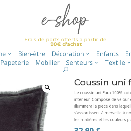
e-shop
Frais de ports offerts à partir de
90€ d’achat
ne
Bien-être
Décoration
Enfants
E
Papeterie
Mobilier
Senteurs
Textile
Coussin uni
Le coussin uni Fara 100% coto
intérieur. Composé de velour d
illuminera la pièce dans laque
s’assortissent à merveille à no
les matières et les couleurs p
32,90
€