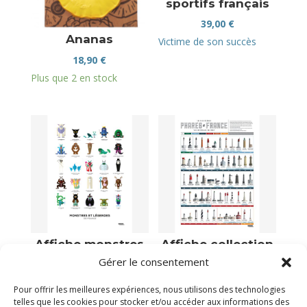
sportifs français
39,00
€
Ananas
Victime de son succès
18,90
€
Plus que 2 en stock
Affiche monstres
Affiche collection
et légendes
des phares de
Gérer le consentement
France
39,00
€
39,00
€
Pour offrir les meilleures expériences, nous utilisons des technologies
Plus que 1 en stock
telles que les cookies pour stocker et/ou accéder aux informations des
Plus que 1 en stock