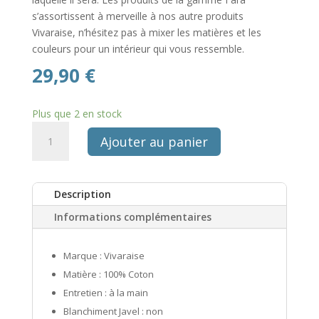
s’assortissent à merveille à nos autre produits
Vivaraise, n’hésitez pas à mixer les matières et les
couleurs pour un intérieur qui vous ressemble.
29,90
€
Plus que 2 en stock
quantité
Ajouter au panier
de
Coussin
uni
Description
fara
ambre
Informations complémentaires
30x50
Marque : Vivaraise
Matière : 100% Coton
Entretien : à la main
Blanchiment Javel : non