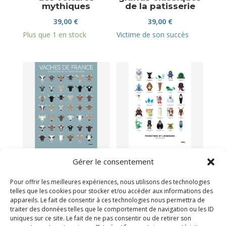
mythiques
de la patisserie
39,00
€
39,00
€
Plus que 1 en stock
Victime de son succès
Affiche vaches de
Affiche monstres
Gérer le consentement
France
et légendes
39,00
€
39,00
€
Pour offrir les meilleures expériences, nous utilisons des technologies
telles que les cookies pour stocker et/ou accéder aux informations des
Victime de son succès
Plus que 1 en stock
appareils. Le fait de consentir à ces technologies nous permettra de
traiter des données telles que le comportement de navigation ou les ID
uniques sur ce site. Le fait de ne pas consentir ou de retirer son