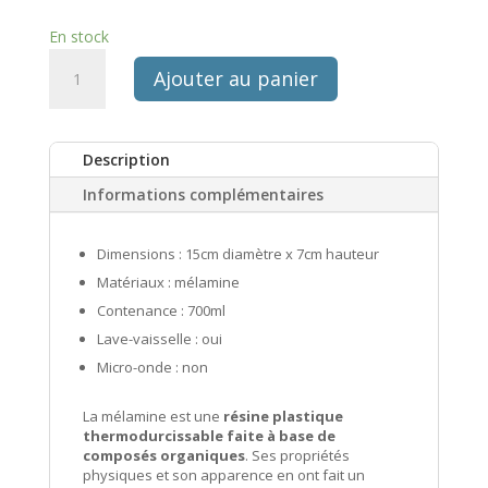
En stock
quantité
Ajouter au panier
de
Bowl
large
Description
melamine
"print
Informations complémentaires
orange"
Dimensions : 15cm diamètre x 7cm hauteur
Matériaux : mélamine
Contenance : 700ml
Lave-vaisselle : oui
Micro-onde : non
La mélamine est une
résine plastique
thermodurcissable faite à base de
composés organiques
. Ses propriétés
physiques et son apparence en ont fait un