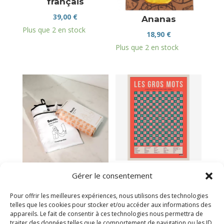
français
39,00
€
Ananas
Plus que 2 en stock
18,90
€
Plus que 2 en stock
Affiche les gros
Gérer le consentement
mots pour enfants
Bavoir à barbe
39,00
€
14,95
€
Pour offrir les meilleures expériences, nous utilisons des technologies
telles que les cookies pour stocker et/ou accéder aux informations des
Victime de son succès
Victime de son succès
appareils. Le fait de consentir à ces technologies nous permettra de
traiter des données telles que le comportement de navigation ou les ID