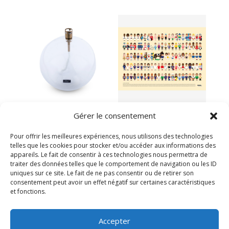
Lampe à huile
Affiche vestiaire
Gérer le consentement
ronde L laiton
sportifs français
34,00
€
39,00
€
Pour offrir les meilleures expériences, nous utilisons des technologies
telles que les cookies pour stocker et/ou accéder aux informations des
En stock
Victime de son succès
appareils. Le fait de consentir à ces technologies nous permettra de
traiter des données telles que le comportement de navigation ou les ID
uniques sur ce site. Le fait de ne pas consentir ou de retirer son
consentement peut avoir un effet négatif sur certaines caractéristiques
et fonctions.
Accepter