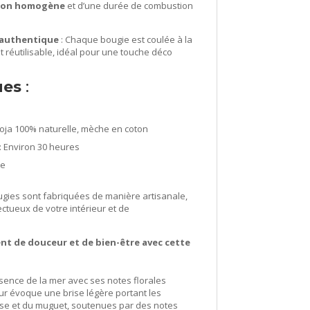
sion homogène
et d’une durée de combustion
 authentique
: Chaque bougie est coulée à la
t réutilisable, idéal pour une touche déco
ues
:
soja 100% naturelle, mèche en coton
: Environ 30 heures
re
ugies sont fabriquées de manière artisanale,
ctueux de votre intérieur et de
t de douceur et de bien-être avec cette
sence de la mer avec ses notes florales
ur évoque une brise légère portant les
ose et du muguet, soutenues par des notes