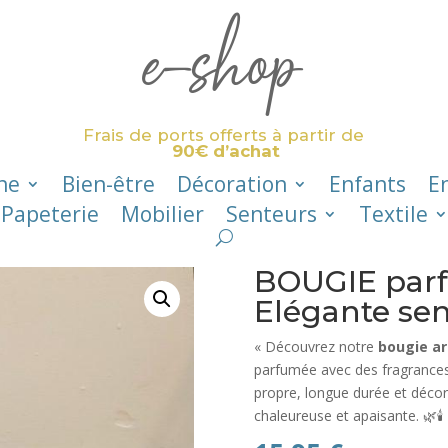
e-shop
Frais de ports offerts à partir de
90€ d’achat
ne
Bien-être
Décoration
Enfants
E
Papeterie
Mobilier
Senteurs
Textile
BOUGIE parf
Elégante se
« Découvrez notre
bougie ar
parfumée avec des fragrance
propre, longue durée et décor
chaleureuse et apaisante. 🌿🕯️