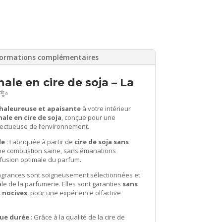
formations complémentaires
ale en cire de soja – La
️✨
haleureuse et apaisante
à votre intérieur
ale en cire de soja
, conçue pour une
ectueuse de l’environnement.
le
: Fabriquée à partir de
cire de soja sans
 une combustion saine, sans émanations
ffusion optimale du parfum.
agrances sont soigneusement sélectionnées et
tale de la parfumerie. Elles sont garanties
sans
 nocives
, pour une expérience olfactive
ue durée
: Grâce à la qualité de la cire de