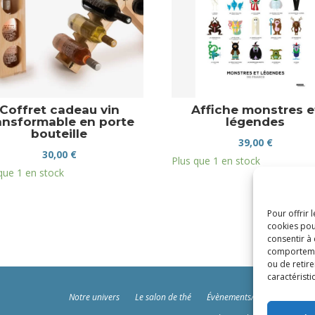
Coffret cadeau vin
Affiche monstres e
ansformable en porte
légendes
bouteille
39,00
€
30,00
€
Plus que 1 en stock
que 1 en stock
Pour offrir 
cookies pou
consentir à
comportement
ou de retire
caractéristi
Notre univers
Le salon de thé
Évènements/Ateliers
Polit