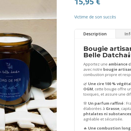
15,95
€
Victime de son succès
Description
In
Bougie artisan
Belle Datcha

Apportez une
ambiance c
avec notre
bougie artisan
combustion propre et resp
🌿
Une cire 100 % végéta
OGM
, cette bougie offre
toxiques, et assure une di
🌸
Un parfum raffiné
: Fr
élaborées à
Grasse
, capi
phtalates ni substances
agréable et sécurisée.
🔥
Une combustion long