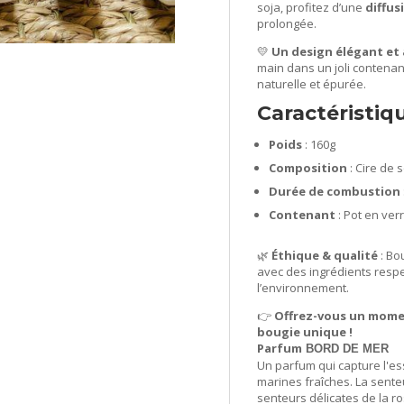
soja, profitez d’une
diffu
prolongée.
💛
Un design élégant et
main dans un joli contenan
naturelle et épurée.
Caractéristiq
Poids
: 160g
Composition
: Cire de 
Durée de combustion
Contenant
: Pot en ver
🌿
Éthique & qualité
: Bo
avec des ingrédients respe
l’environnement.
👉
Offrez-vous un momen
bougie unique !
Parfum
BORD DE MER
Un parfum qui capture l'es
marines fraîches. La sente
senteurs délicates de la r