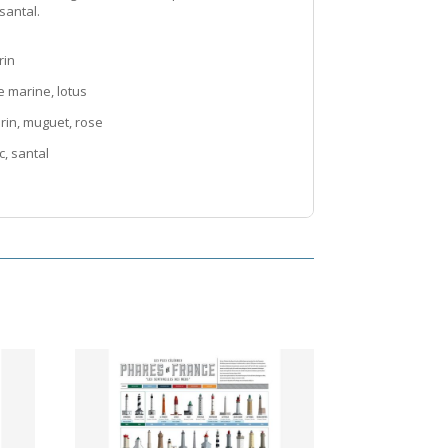
santal.
rin
te marine, lotus
rin, muguet, rose
c, santal