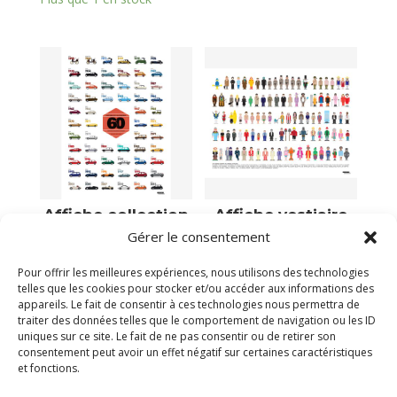
Affiche collection
Affiche vestiaire
des voitures
des célèbres films
Gérer le consentement
mythiques
comiques français
39,00
€
39,00
€
Pour offrir les meilleures expériences, nous utilisons des technologies
telles que les cookies pour stocker et/ou accéder aux informations des
Plus que 1 en stock
Victime de son succès
appareils. Le fait de consentir à ces technologies nous permettra de
traiter des données telles que le comportement de navigation ou les ID
uniques sur ce site. Le fait de ne pas consentir ou de retirer son
consentement peut avoir un effet négatif sur certaines caractéristiques
et fonctions.