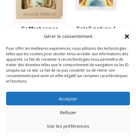
Coffret repas
Soleil nature 4
bébé melamine
pièces
Gérer le consentement
« la ferme »
22,95
€
29,90
€
Pour offrir les meilleures expériences, nous utilisons des technologies
En stock
telles que les cookies pour stocker et/ou accéder aux informations des
Victime de son succès
appareils. Le fait de consentir à ces technologies nous permettra de
traiter des données telles que le comportement de navigation ou les ID
uniques sur ce site. Le fait de ne pas consentir ou de retirer son
consentement peut avoir un effet négatif sur certaines caractéristiques
et fonctions.
Accepter
Refuser
Voir les préférences