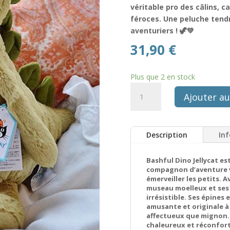
véritable pro des câlins, 
féroces. Une peluche tendr
aventuriers ! 🦖💚
31,90
€
Plus que 2 en stock
quantité
Ajouter au
de
Peluche
Bashful
Description
In
Dino
original
vert
Bashful Dino Jellycat es
compagnon d’aventure ve
Jellycat
émerveiller les petits.
museau moelleux et ses 
irrésistible. Ses épine
amusante et originale à 
affectueux que mignon. C
chaleureux et réconforta