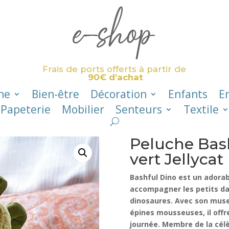
e-shop
Frais de ports offerts à partir de
90€ d’achat
ne
Bien-être
Décoration
Enfants
E
Papeterie
Mobilier
Senteurs
Textile
Peluche Bash
vert Jellycat
Bashful Dino est un adorab
accompagner les petits d
dinosaures. Avec son muse
épines mousseuses, il offr
journée. Membre de la célèb