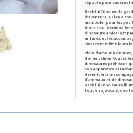
réputée pour ses créat
Bashful Dino est le gard
d’aventure. Grâce à son d
manipuler pour les petit
blottir ou le trimballer
dinosaure amical est pa
enfants et les accompag
siestes et même leurs l
Plein d’amour à donner,
Il aime câliner toutes les
dinosaures préhistoriq
son apparence attachante
devient vite un compagn
d’animaux et de dinosaur
Bashful Dino saura illum
tout en ajoutant une to