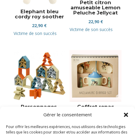
Petit citron
amuseable Lemon
Elephant bleu
Peluche Jellycat
cordy roy soother
22,90
€
22,90
€
Victime de son succès
Victime de son succès
Personnages,
Coffret repas
maisons et arbres
bébé melamine
Gérer le consentement
nature 18 pièces
« la ferme »
49,99
€
29,90
€
Pour offrir les meilleures expériences, nous utilisons des technologies
telles que les cookies pour stocker et/ou accéder aux informations des
Plus que 2 en stock
Victime de son succès