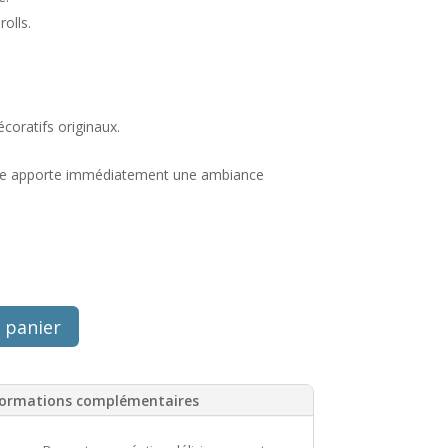
olls.
oratifs originaux.
lle apporte immédiatement une ambiance
 panier
formations complémentaires