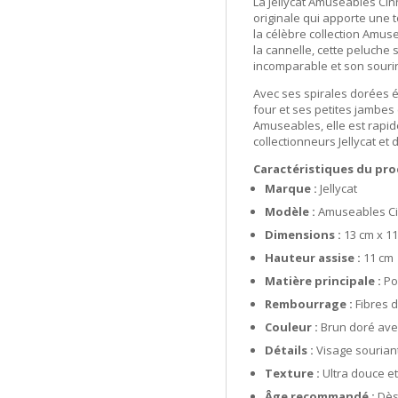
La Jellycat Amuseables Ci
originale qui apporte une
à
la célèbre collection Amuse
la
la cannelle, cette peluche 
cannelle
incomparable et son sourire
Jellycat
Avec ses spirales dorées é
four et ses petites jambes
Amuseables, elle est rap
collectionneurs Jellycat et
Caractéristiques du pro
Marque :
Jellycat
Modèle :
Amuseables C
Dimensions :
13 cm x 11
Hauteur assise :
11 cm
Matière principale :
Po
Rembourrage :
Fibres d
Couleur :
Brun doré ave
Détails :
Visage souriant
Texture :
Ultra douce e
Âge recommandé :
Dès