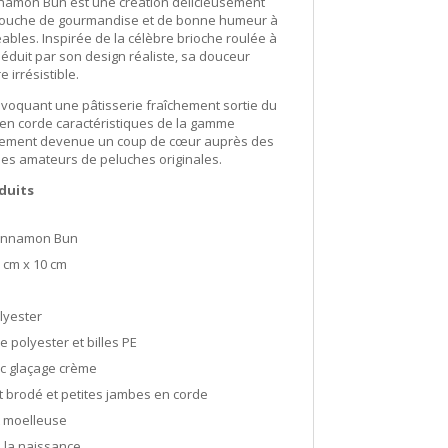
nnamon Bun est une création délicieusement
 touche de gourmandise et de bonne humeur à
ables. Inspirée de la célèbre brioche roulée à
séduit par son design réaliste, sa douceur
 irrésistible.
voquant une pâtisserie fraîchement sortie du
 en corde caractéristiques de la gamme
idement devenue un coup de cœur auprès des
 des amateurs de peluches originales.
duits
innamon Bun
 cm x 10 cm
lyester
e polyester et billes PE
c glaçage crème
 brodé et petites jambes en corde
t moelleuse
 la naissance