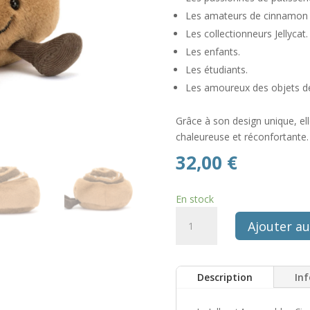
Les amateurs de cinnamon r
Les collectionneurs Jellycat.
Les enfants.
Les étudiants.
Les amoureux des objets déc
Grâce à son design unique, e
chaleureuse et réconfortante.
32,00
€
En stock
quantité
Ajouter au
de
Peluche
amuseables
Description
In
Cinnamon
Bun
roulé