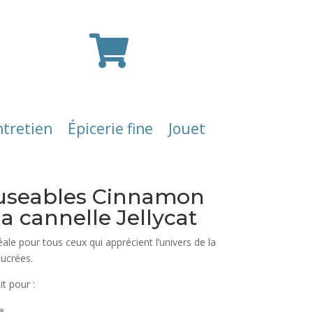

ntretien
Épicerie fine
Jouet
useables Cinnamon
a cannelle Jellycat
éale pour tous ceux qui apprécient l’univers de la
ucrées.
t pour :
e.