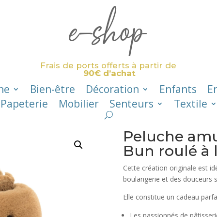
e-shop
Frais de ports offerts à partir de
90€ d’achat
ne
Bien-être
Décoration
Enfants
E
Papeterie
Mobilier
Senteurs
Textile
Peluche am
Bun roulé à l
Cette création originale est id
boulangerie et des douceurs s
Elle constitue un cadeau parfai
Les passionnés de pâtisseri