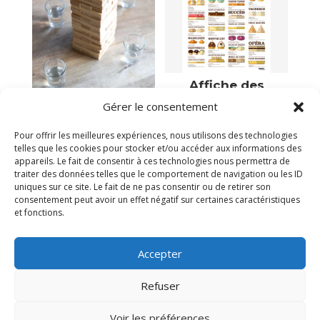
Affiche des
grands classiques
Jeu à boire la tour
Gérer le consentement
de la patisserie
infernale
39,00
€
19,95
€
Pour offrir les meilleures expériences, nous utilisons des technologies
telles que les cookies pour stocker et/ou accéder aux informations des
Victime de son succès
Victime de son succès
appareils. Le fait de consentir à ces technologies nous permettra de
traiter des données telles que le comportement de navigation ou les ID
uniques sur ce site. Le fait de ne pas consentir ou de retirer son
consentement peut avoir un effet négatif sur certaines caractéristiques
et fonctions.
Accepter
Refuser
Voir les préférences