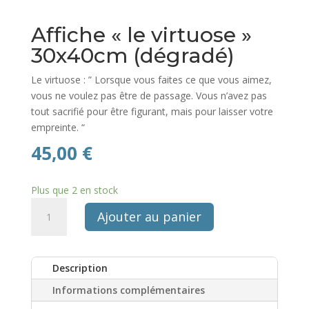
Affiche « le virtuose »
30x40cm (dégradé)
Le virtuose : ” Lorsque vous faites ce que vous aimez,
vous ne voulez pas être de passage. Vous n’avez pas
tout sacrifié pour être figurant, mais pour laisser votre
empreinte. “
45,00
€
Plus que 2 en stock
quantité
Ajouter au panier
de
Affiche
"le
Description
virtuose"
30x40cm
Informations complémentaires
(dégradé)