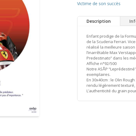
Victime de son succès
Description
In
Enfant prodige de la Formu
de la Scuderia Ferrari. V
réalisé la meilleure saison
l’inarrêtable Max Verstapp
Predestinato” dans les médi
Affiche n°92/500
Notre ASÅP “Leprédestiné"
exemplaires.
En 30x40cm : le Olin Rough
rendu légèrement texturé,
L’authenticité du grain pour