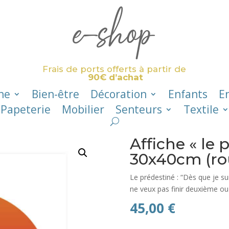
e-shop
Frais de ports offerts à partir de
90€ d’achat
ne
Bien-être
Décoration
Enfants
E
Papeterie
Mobilier
Senteurs
Textile
Affiche « le 
30x40cm (ro
Le prédestiné : “Dès que je suis
ne veux pas finir deuxième ou 
45,00
€