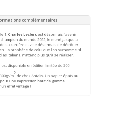
formations complémentaires
le 1,
Charles Leclerc
est désormais l’avenir
ice-champion du monde 2022, le monégasque a
 de sa carrière et vise désormais de détrôner
en. La prophétie de celui que l’on surnomme “Il
as italiens, n’attend plus qu’à se réaliser.
 est disponible en
édition limitée de 500
2
 300gr/m
de chez Antalis. Un papier épais au
 pour une impression haut de gamme.
 un effet vintage !