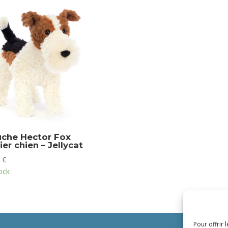
uche Hector Fox
ier chien – Jellycat
0
€
ock
Pour offrir 