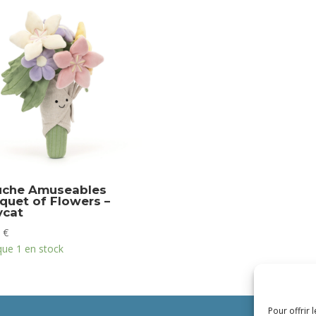
uche Amuseables
quet of Flowers –
ycat
0
€
que 1 en stock
Pour offrir 