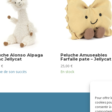
uche Alonso Alpaga
Peluche Amuseables
c Jellycat
Farfalle pate – Jellycat
0
€
25,00
€
me de son succès
En stock
Pour offrir 
cookies pou
consentir à
comportement