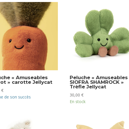
uche « Amuseables
Peluche « Amuseables
ot » carotte Jellycat
SIOFRA SHAMROCK »
Trèfle Jellycat
0
€
30,00
€
me de son succès
En stock