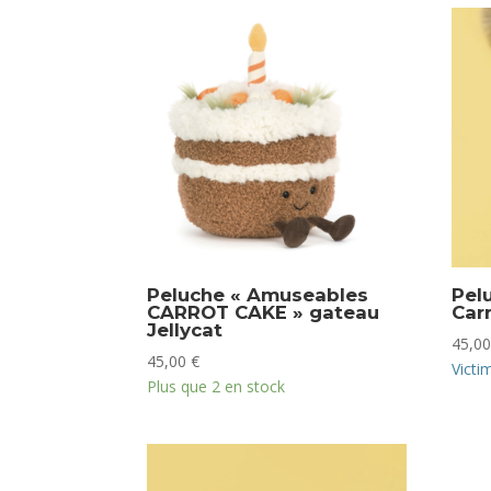
Peluche « Amuseables
Pel
CARROT CAKE » gateau
Carr
Jellycat
45,0
45,00
€
Victi
Plus que 2 en stock