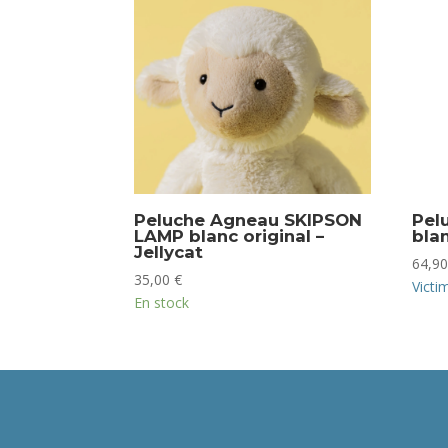
Peluche Agneau SKIPSON
Pel
LAMP blanc original –
blan
Jellycat
64,9
35,00
€
Victi
En stock